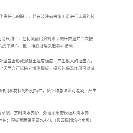
作责任心的职工，并在浇注前由施工员进行认真的技
用刮尺刮平，在初凝前用滚筒来回碾压数遍并二次振
与房子纵向一致，待终凝后采取养护措施。
外温差会形成混凝土温度梯度，产生很大的拉应力，
7天后方可拆除外墙侧模板，模板的保温作用可以减
的作用和材料的松弛特性，使平均总温差对混凝土产生
层草袋，定时浇水养护；外墙采用带模板并浇水养
水养护；顶板表面采用蓄水办法（板四周砌筑挡水坝）