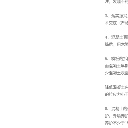
注，发现不
3、落实振
术交底（严
4、混凝土
捣后，用木
5、模板的
而混凝土早
少混凝土表
降低混凝土
的拉应力小
6、混凝土
护，外墙养护
养护不少于1