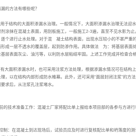
堵漏的方法有哪些呢？
：适用于结构的大面积渗漏水治理。一般情况下，大面积渗漏水治理无法迎
封剂涂抹在混凝土表面，用刮板施工，一般施工2-3遍，直至不见水影为
，逐个进行止水处理。对于混 凝土结构表面，出现水压较小的不甚严重
面形成一层不透水的覆盖层，起到防渗作用。具体做法 为：将基层表面
去基层表面灰尘、油污等，以利防水层粘结牢固。上述工作完成并检查合
：遇有大面积渗漏水时，也可采用注浆方法处理，根据渗漏水情况可在结构
处理，以在结构内部形成防水帷幕。此外，还可采用“面层封闭注浆”的方
到要求后，从注浆孔注浆堵水。
工前的技术准备工作：混凝土厂家将配比单上报给本项目部的各参与方进行
。
的控制：在混凝土到达现场后，试验员应及时进行复核配比单和坍落度的测