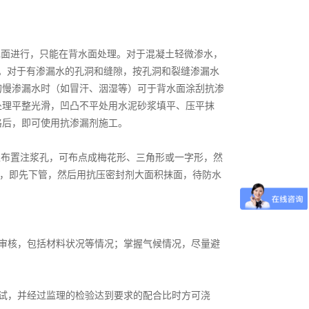
水面进行，只能在背水面处理。对于混凝土轻微渗水，
止。对于有渗漏水的孔洞和缝隙，按孔洞和裂缝渗漏水
的慢渗漏水时（如冒汗、洇湿等）可于背水面涂刮抗渗
处理平整光滑，凹凸不平处用水泥砂浆填平、压平抹
格后，即可使用抗渗漏剂施工。
上布置注浆孔，可布点成梅花形、三角形或一字形，然
法，即先下管，然后用抗压密封剂大面积抹面，待防水
审核，包括材料状况等情况；掌握气候情况，尽量避
试，并经过监理的检验达到要求的配合比时方可浇