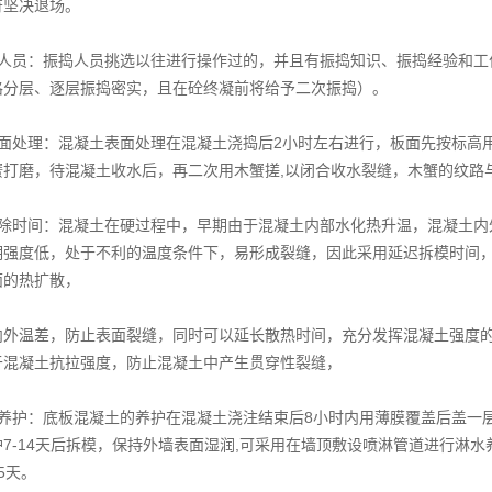
符坚决退场。
捣人员：振捣人员挑选以往进行操作过的，并且有振捣知识、振捣经验和工
格分层、逐层振捣密实，且在砼终凝前将给予二次振捣）。
表面处理：混凝土表面处理在混凝土浇捣后2小时左右进行，板面先按标高
蟹打磨，待混凝土收水后，再二次用木蟹搓,以闭合收水裂缝，木蟹的纹路
拆除时间：混凝土在硬过程中，早期由于混凝土内部水化热升温，混凝土内
期强度低，处于不利的温度条件下，易形成裂缝，因此采用延迟拆模时间，
面的热扩散，
内外温差，防止表面裂缝，同时可以延长散热时间，充分发挥混凝土强度
于混凝土抗拉强度，防止混凝土中产生贯穿性裂缝，
的养护：底板混凝土的养护在混凝土浇注结束后8小时内用薄膜覆盖后盖一
7-14天后拆模，保持外墙表面湿润,可采用在墙顶敷设喷淋管道进行淋
5天。