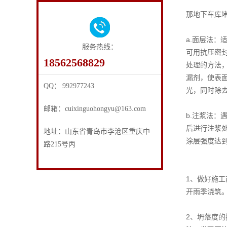
那地下车库
a.面层法
服务热线：
可用抗压密
18562568829
处理的方法
漏剂，使表
QQ： 992977243
光，同时除
邮箱：cuixinguohongyu@163.com
b.注浆法
后进行注浆
地址：山东省青岛市李沧区重庆中
涂层强度达
路215号丙
1、做好施
开雨季浇筑
2、坍落度