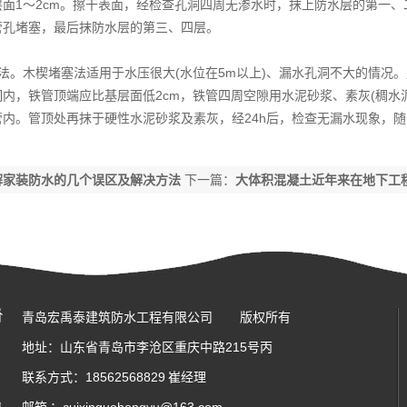
层面1～2cm。擦干表面，经检查孔洞四周无渗水时，抹上防水层的第一
管孔堵塞，最后抹防水层的第三、四层。
法。木楔堵塞法适用于水压很大(水位在5m以上)、漏水孔洞不大的情况。
内，铁管顶端应比基层面低2cm，铁管四周空隙用水泥砂浆、素灰(稠水
管内。管顶处再抹于硬性水泥砂浆及素灰，经24h后，检查无漏水现象，
解家装防水的几个误区及解决方法
下一篇：
大体积混凝土近年来在地下工
青岛宏禹泰建筑防水工程有限公司
版权所有
地址：山东省青岛市李沧区重庆中路215号丙
联系方式：18562568829 崔经理