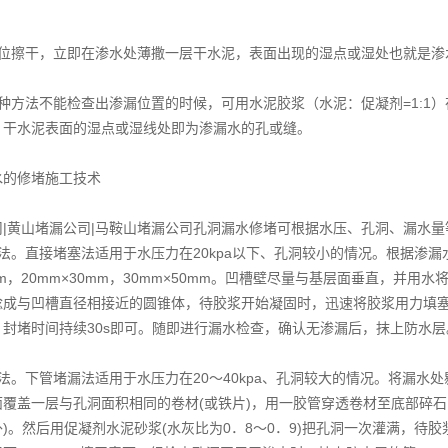
部位擦干，立即在渗水处薄撒一层干水泥，表面出现的湿点或湿处也就是渗
种方法不能检查出渗漏位置的时候，可用水泥胶浆（水泥：促凝剂=1:1
，干水泥表面的湿点或湿线处即为渗漏水的孔或缝。
水的修堵施工技术
司|黄山堵漏公司|马鞍山堵漏公司孔洞漏水修堵可根据水压、孔洞、漏水
法。直接堵塞法适用于水压力在20kpa以下、孔洞较小的情况。根据渗
0mm，20mm×30mm，30mm×50mm。凹槽壁尽量与基层面垂直，并用
捻成与凹槽直径相接近的圆锥体，待胶浆开始凝固时，迅速将胶浆用力填
，封堵时间持续30s即可。随即进行漏水检查，确认无渗漏后，抹上防水层
法。下管堵漏法适用于水压力在20～40kpa、孔洞较大的情况。将漏水
面覆盖一层与孔洞面积相同的卷材(或铁片)，用一胶管穿透卷材至底部碎
)。然后用促凝剂水泥砂浆(水灰比为0．8～0．9)把孔洞一次灌满，待