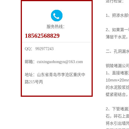
进行检查：
1、把渗水
服务热线：
2、如果第一
18562568829
薄层干水泥
QQ： 992977243
二、孔洞漏
邮箱：cuixinguohongyu@163.com
铜陵堵漏公
1、直接堵塞
地址：山东省青岛市李沧区重庆中
10mm×2
路215号丙
的水泥胶浆
壁紧密结合
2、下管堵漏
石，碎石上
将水引出墙外