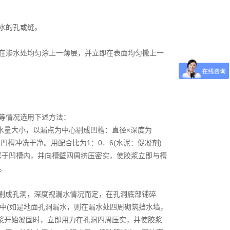
水的孔或缝。
）在渗水处均匀涂上一薄层，并立即在表面均匀撒上一
量等情况选用下述方法：
漏水量大小，以漏点为中心剔成凹槽：直径×深度为
水将凹槽冲洗干净。用配合比为1：0．6(水泥：促凝剂)
塞于凹槽内，并向槽壁四周挤压密实，使胶浆立即与槽
。
处剔成孔洞，深度视漏水情况而定，在孔洞底部铺碎
石中(如是地面孔洞漏水，则在漏水处四周砌筑挡水墙，
胶浆开始凝固时，立即用力在孔洞四周压实，并使胶浆