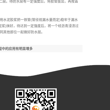
、二层。待防水层有一定强度后，将胶管拔出，再按直
用水泥胶浆把一铁管(管径视漏水量而定)稳牢于漏水
泥浆)抹好，待达到一定强度后，将一个经沥青浸渍过
随同其他部位一起做好防水层。
程中的应用有明显增多