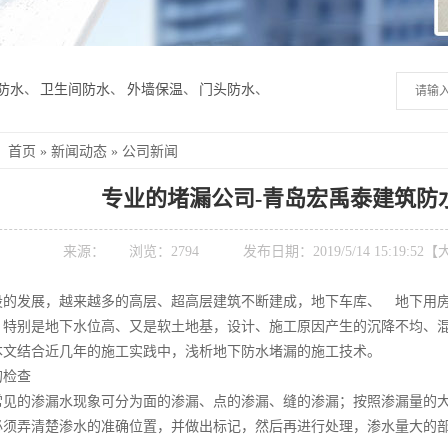
防水
、
卫生间防水
、
外墙保温
、
门头防水
、
：
首页
»
新闻动态
»
公司新闻
专业的堵漏公司-青岛宏禹泰建筑防
来源：
浏览：
2794
发布日期：2019/5/14 15:19:52【
设的发展，越来越多的高层、超高层建筑不断建成，地下车库、 地下用
。特别是地下水位高、又是软土地基，设计、施工原因产生的沉降不均、
本文结合近几年的施工实践中，浅析地下防水堵漏的施工技术。
的检查
常见的渗漏水现象可分为面的渗漏、点的渗漏、缝的渗漏；按照渗漏量的
必须弄清楚渗水的准确位置，并做出标记，然后再进行处理，渗水量大的